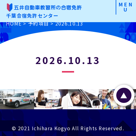
MEN
U
千葉合宿免許センター
合宿免許の魅力
HOME
>
予約項目
>
2026.10.13
こだわりから選ぶ
免許の種類から選ぶ
2026.10.13
お申込みの手順
よくあるご質問
▲
入校前Check
資料請求・お問合わせ
お申込み
© 2021 Ichihara Kogyo All Rights Reserved.
特定商取引に基づく表記