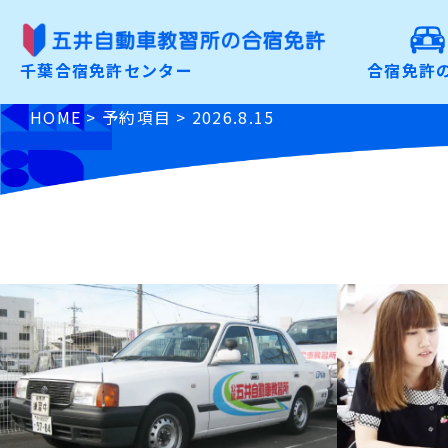
合宿免許の魅力
千葉合宿免許センター
合宿免許
こだわりから選ぶ
HOME
>
予約項目
>
2026.8.15
免許の種類から選ぶ
お申込みの手順
よくあるご質問
入校前Check
資料請求・お問合わせ
お申込み
特定商取引に基づく表記