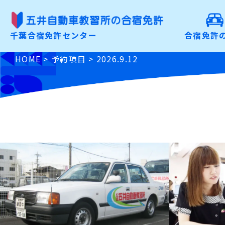
合宿免許の魅力
千葉合宿免許センター
合宿免許
こだわりから選ぶ
HOME
>
予約項目
>
2026.9.12
免許の種類から選ぶ
お申込みの手順
よくあるご質問
入校前Check
資料請求・お問合わせ
お申込み
特定商取引に基づく表記