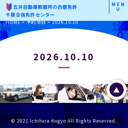
MEN
U
千葉合宿免許センター
合宿免許の魅力
HOME
>
予約項目
>
2026.10.10
こだわりから選ぶ
免許の種類から選ぶ
2026.10.10
お申込みの手順
よくあるご質問
▲
入校前Check
資料請求・お問合わせ
お申込み
© 2021 Ichihara Kogyo All Rights Reserved.
特定商取引に基づく表記