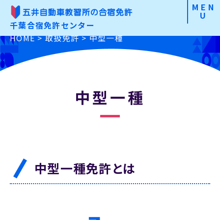
MEN
U
千葉合宿免許センター
合宿免許の魅力
HOME
>
取扱免許
>
中型一種
こだわりから選ぶ
免許の種類から選ぶ
中型一種
お申込みの手順
よくあるご質問
中型一種免許とは
入校前Check
資料請求・お問合わせ
お申込み
特定商取引に基づく表記