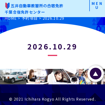
MEN
U
千葉合宿免許センター
合宿免許の魅力
HOME
>
予約項目
>
2026.10.29
こだわりから選ぶ
免許の種類から選ぶ
2026.10.29
お申込みの手順
よくあるご質問
▲
入校前Check
資料請求・お問合わせ
お申込み
© 2021 Ichihara Kogyo All Rights Reserved.
特定商取引に基づく表記