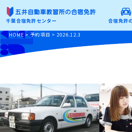
合宿免許の魅力
千葉合宿免許センター
合宿免許
こだわりから選ぶ
HOME
>
予約項目
>
2026.12.3
免許の種類から選ぶ
お申込みの手順
よくあるご質問
入校前Check
資料請求・お問合わせ
お申込み
特定商取引に基づく表記