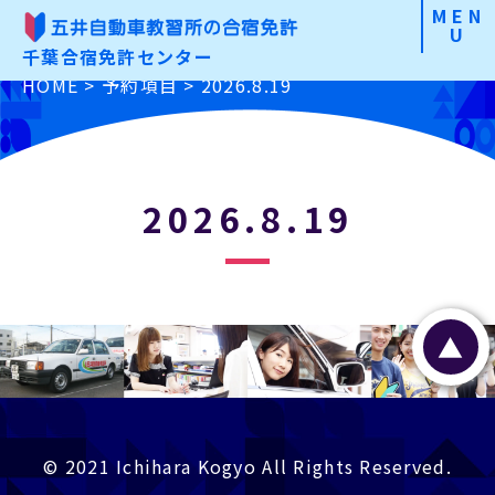
MEN
U
千葉合宿免許センター
合宿免許の魅力
HOME
>
予約項目
>
2026.8.19
こだわりから選ぶ
免許の種類から選ぶ
2026.8.19
お申込みの手順
よくあるご質問
▲
入校前Check
資料請求・お問合わせ
お申込み
© 2021 Ichihara Kogyo All Rights Reserved.
特定商取引に基づく表記