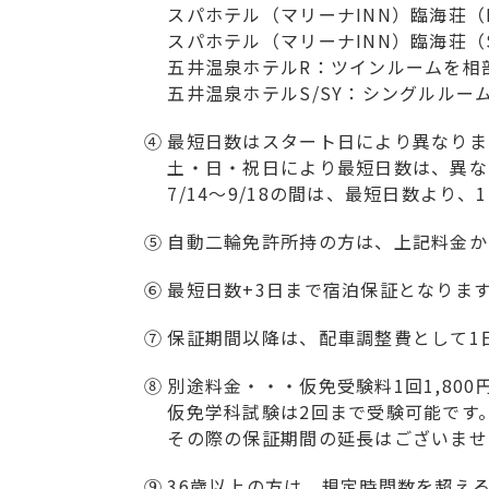
スパホテル（マリーナINN）臨海荘
スパホテル（マリーナINN）臨海荘
五井温泉ホテルR：ツインルームを相
五井温泉ホテルS/SY：シングルル
④
最短日数はスタート日により異なりま
土・日・祝日により最短日数は、異な
7/14～9/18の間は、最短日数より
⑤
自動二輪免許所持の方は、上記料金から1
⑥
最短日数+3日まで宿泊保証となりま
⑦
保証期間以降は、配車調整費として1日
⑧
別途料金・・・仮免受験料1回1,800円
仮免学科試験は2回まで受験可能です
その際の保証期間の延長はございませ
⑨
36歳以上の方は、規定時間数を超え