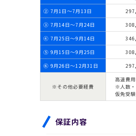
②
7月1日～7月13日
297
③
7月14日～7月24日
308
④
7月25日～9月14日
346
⑤
9月15日～9月25日
308
⑥
9月26日～12月31日
297
高速費用
※その他必要経費
※人数・
仮免受験
保証内容