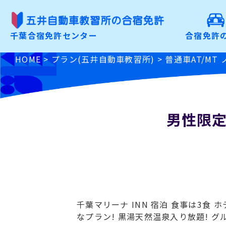
合宿免許の魅力
千葉合宿免許センター
合宿免許
こだわりから選ぶ
HOME
>
プラン(五井自動車教習所)
>
普通車AT/MT
免許の種類から選ぶ
男性限定
お申込みの手順
よくあるご質問
入校前Check
資料請求・お問合わせ
お申込み
千葉マリーナ INN 宿泊 食事は3
特定商取引に基づく表記
なプラン! 黒湯天然温泉入り放題! グル割