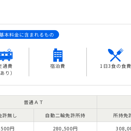
基本料金に含まれるもの
交通費
宿泊費
1日3食の食
限あり）
普通ＡＴ
免許無し
自動二輪免許所持
所持免
,500円
280,500円
308,