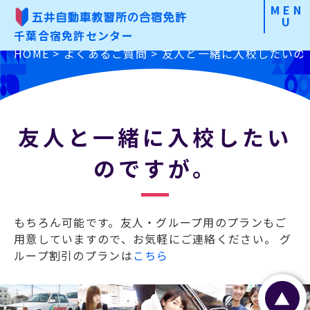
MEN
U
千葉合宿免許センター
合宿免許の魅力
HOME
>
よくあるご質問
>
友人と一緒に入校したいの
こだわりから選ぶ
免許の種類から選ぶ
友人と一緒に入校したい
のですが。
お申込みの手順
よくあるご質問
もちろん可能です。友人・グループ用のプランもご
用意していますので、お気軽にご連絡ください。 グ
入校前Check
ループ割引のプランは
こちら
資料請求・お問合わせ
お申込み
▲
特定商取引に基づく表記