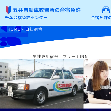
合宿免許の魅力
千葉合宿免許センター
合宿免許
こだわりから選ぶ
HOME
>
自社宿舎
免許の種類から選ぶ
男性専用宿舎 マリーナINN
お申込みの手順
よくあるご質問
入校前Check
資料請求・お問合わせ
お申込み
特定商取引に基づく表記